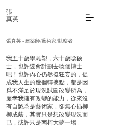
張
真英
張真英 - 建築師/藝術家/觀察者
我五十歲學雕塑，六十歲唸硕
士，也許還會計劃去唸個博士
吧！也許內心仍然挺狂妄的，促
成我人生的幾個轉捩點，都是因
爲不滿足於現況試圖改變所為，
慶幸我擁有改變的能力，從來沒
有自認爲是藝術家，卻無心插柳
柳成蔭，其實只是想改變現況而
已，或許只是南柯大夢一場。