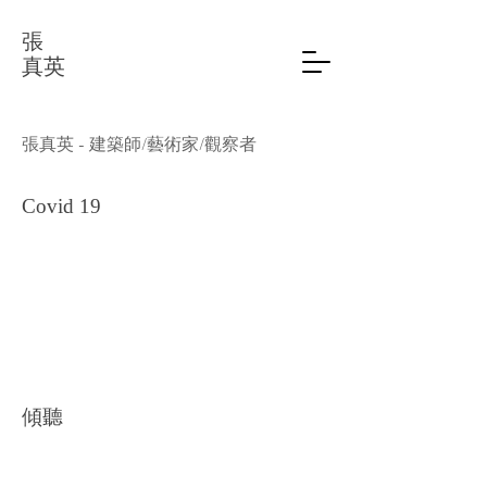
張
真英
張真英 - 建築師/藝術家/觀察者
Covid 19
​傾聽